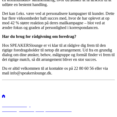
udføre en bestemt handling.
Det kan f.eks. være ved at personalisere kampagner til kunder. Dette
har flere virksomheder haft succes med, hvor de har oplevet at op
mod 42 % større reaktion på deres mailkampagne – blot ved at
ændre fokus og graden af personlighed i korrespondancen.
Har du brug for rådgivning om foredrag?
Hos SPEAKERSlounge er vi klar til at rådgive dig frem til den
rigtige foredragsholder til netop dit arrangement. Ud fra en grundig
dialog om dine ønsker, behov, målgruppe og formål finder vi frem til
det rigtige match, så dit arrangement bliver en stor succes.
Du er altid velkommen til at kontakte os på 22 80 60 56 eller via
mail info@speakerslounge.dk.
SPEAKERSlounge
Rosenvængets Allé 25, 3. sal, 2100 København