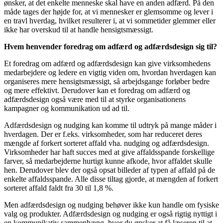
ønsker, at det enkelte menneske skal have en anden adfærd. På den
måde tages der højde for, at vi mennesker er glemsomme og lever i
en travl hverdag, hvilket resulterer i, at vi sommetider glemmer eller
ikke har overskud til at handle hensigtsmæssigt.
Hvem henvender foredrag om adfærd og adfærdsdesign sig til?
Et foredrag om adfærd og adfærdsdesign kan give virksomhedens
medarbejdere og ledere en vigtig viden om, hvordan hverdagen kan
organiseres mere hensigtsmæssigt, så arbejdsgange forløber bedre
og mere effektivt. Derudover kan et foredrag om adfærd og
adfærdsdesign også være med til at styrke organisationens
kampagner og kommunikation ud ad til.
Adfærdsdesign og nudging kan komme til udtryk på mange måder i
hverdagen. Der er f.eks. virksomheder, som har reduceret deres
mængde af forkert sorteret affald vha. nudging og adfærdsdesign.
Virksomheder har haft succes med at give affaldsspande forskellige
farver, så medarbejderne hurtigt kunne afkode, hvor affaldet skulle
hen. Derudover blev der også opsat billeder af typen af affald på de
enkelte affaldsspande. Alle disse tiltag gjorde, at mængden af forkert
sorteret affald faldt fra 30 til 1,8 %.
Men adfærdsdesign og nudging behøver ikke kun handle om fysiske
valg og produkter. Adfærdsdesign og nudging er også rigtig nyttigt i
en kommunikativ sammenhæng, hvor du ønsker at få læseren til at