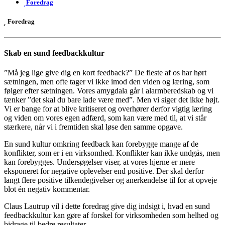
Foredrag
Foredrag
Skab en sund feedbackkultur
”Må jeg lige give dig en kort feedback?” De fleste af os har hørt
sætningen, men ofte tager vi ikke imod den viden og læring, som
følger efter sætningen. Vores amygdala går i alarmberedskab og vi
tænker ”det skal du bare lade være med”. Men vi siger det ikke højt.
Vi er bange for at blive kritiseret og overhører derfor vigtig læring
og viden om vores egen adfærd, som kan være med til, at vi står
stærkere, når vi i fremtiden skal løse den samme opgave.
En sund kultur omkring feedback kan forebygge mange af de
konflikter, som er i en virksomhed. Konflikter kan ikke undgås, men
kan forebygges. Undersøgelser viser, at vores hjerne er mere
eksponeret for negative oplevelser end positive. Der skal derfor
langt flere positive tilkendegivelser og anerkendelse til for at opveje
blot én negativ kommentar.
Claus Lautrup vil i dette foredrag give dig indsigt i, hvad en sund
feedbackkultur kan gøre af forskel for virksomheden som helhed og
bidrage til bedre resultater.