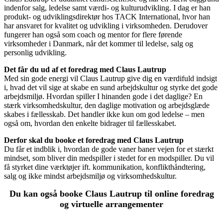
indenfor salg, ledelse samt værdi- og kulturudvikling. I dag er han
produkt- og udviklingsdirektør hos TACK International, hvor han
har ansvaret for kvalitet og udvikling i virksomheden. Derudover
fungerer han også som coach og mentor for flere førende
virksomheder i Danmark, når det kommer til ledelse, salg og
personlig udvikling.
Det får du ud af et foredrag med Claus Lautrup
Med sin gode energi vil Claus Lautrup give dig en værdifuld indsigt
i, hvad det vil sige at skabe en sund arbejdskultur og styrke det gode
arbejdsmiljø. Hvordan spiller I hinanden gode i det daglige? En
stærk virksomhedskultur, den daglige motivation og arbejdsglæde
skabes i fællesskab. Det handler ikke kun om god ledelse – men
også om, hvordan den enkelte bidrager til fællesskabet.
Derfor skal du booke et foredrag med Claus Lautrup
Du får et indblik i, hvordan de gode vaner baner vejen for et stærkt
mindset, som bliver din medspiller i stedet for en modspiller. Du vil
få styrket dine værktøjer ift. kommunikation, konflikthåndtering,
salg og ikke mindst arbejdsmiljø og virksomhedskultur.
Du kan også booke Claus Lautrup til online foredrag
og virtuelle arrangementer