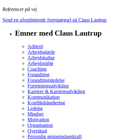
Referencer på vej
Send en uforpligtende forespørgsel på Claus Lautrup
Emner med Claus Lautrup
Adfærd
Arbejdsglæde
Arbejdskultur
Arbejdsmiljø
Coaching
Forandring
Forandringsledelse
Forretningsudvikling
Karriere & Karriereudvikling
Kommunikation
Konflikthåndtering
Ledelse
Mindset
Motivation
Organisation
Overskud
Personlig gennemslagskraft