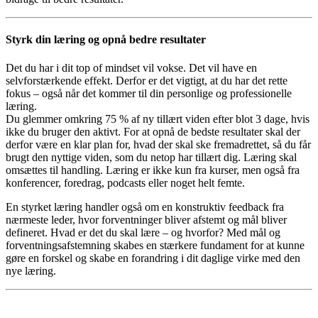
Styrk din læring og opnå bedre resultater
Det du har i dit top of mindset vil vokse. Det vil have en
selvforstærkende effekt. Derfor er det vigtigt, at du har det rette
fokus – også når det kommer til din personlige og professionelle
læring.
Du glemmer omkring 75 % af ny tillært viden efter blot 3 dage, hvis
ikke du bruger den aktivt. For at opnå de bedste resultater skal der
derfor være en klar plan for, hvad der skal ske fremadrettet, så du får
brugt den nyttige viden, som du netop har tillært dig. Læring skal
omsættes til handling. Læring er ikke kun fra kurser, men også fra
konferencer, foredrag, podcasts eller noget helt femte.
En styrket læring handler også om en konstruktiv feedback fra
nærmeste leder, hvor forventninger bliver afstemt og mål bliver
defineret. Hvad er det du skal lære – og hvorfor? Med mål og
forventningsafstemning skabes en stærkere fundament for at kunne
gøre en forskel og skabe en forandring i dit daglige virke med den
nye læring.