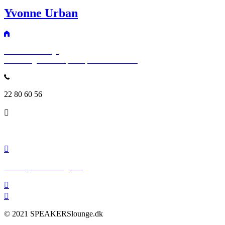
Yvonne Urban
SPEAKERSlounge
Rosenvængets Allé 25, 3. sal, 2100 København
22 80 60 56
info@speakerslounge.dk
www.speakerslounge.dk
© 2021 SPEAKERSlounge.dk