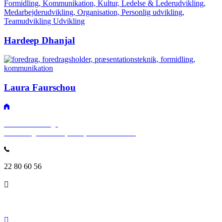
Hardeep Dhanjal
Laura Faurschou
SPEAKERSlounge
Rosenvængets Allé 25, 3. sal, 2100 København
22 80 60 56
info@speakerslounge.dk