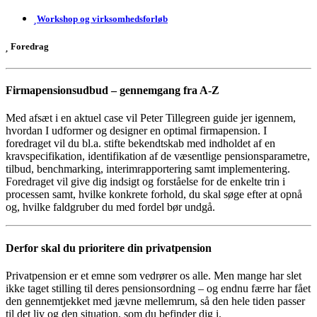
Workshop og virksomhedsforløb
Foredrag
Firmapensionsudbud – gennemgang fra A-Z
Med afsæt i en aktuel case vil Peter Tillegreen guide jer igennem,
hvordan I udformer og designer en optimal firmapension. I
foredraget vil du bl.a. stifte bekendtskab med indholdet af en
kravspecifikation, identifikation af de væsentlige pensionsparametre,
tilbud, benchmarking, interimrapportering samt implementering.
Foredraget vil give dig indsigt og forståelse for de enkelte trin i
processen samt, hvilke konkrete forhold, du skal søge efter at opnå
og, hvilke faldgruber du med fordel bør undgå.
Derfor skal du prioritere din privatpension
Privatpension er et emne som vedrører os alle. Men mange har slet
ikke taget stilling til deres pensionsordning – og endnu færre har fået
den gennemtjekket med jævne mellemrum, så den hele tiden passer
til det liv og den situation, som du befinder dig i.