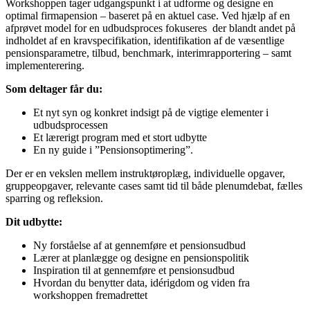
Workshoppen tager udgangspunkt i at udforme og designe en
optimal firmapension – baseret på en aktuel case. Ved hjælp af en
afprøvet model for en udbudsproces fokuseres der blandt andet på
indholdet af en kravspecifikation, identifikation af de væsentlige
pensionsparametre, tilbud, benchmark, interimrapportering – samt
implementerering.
Som deltager får du:
Et nyt syn og konkret indsigt på de vigtige elementer i
udbudsprocessen
Et lærerigt program med et stort udbytte
En ny guide i ”Pensionsoptimering”.
Der er en vekslen mellem instruktøroplæg, individuelle opgaver,
gruppeopgaver, relevante cases samt tid til både plenumdebat, fælles
sparring og refleksion.
Dit udbytte:
Ny forståelse af at gennemføre et pensionsudbud
Lærer at planlægge og designe en pensionspolitik
Inspiration til at gennemføre et pensionsudbud
Hvordan du benytter data, idérigdom og viden fra
workshoppen fremadrettet