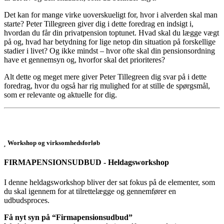
Det kan for mange virke uoverskueligt for, hvor i alverden skal man
starte? Peter Tillegreen giver dig i dette foredrag en indsigt i,
hvordan du får din privatpension toptunet. Hvad skal du lægge vægt
på og, hvad har betydning for lige netop din situation på forskellige
stadier i livet? Og ikke mindst – hvor ofte skal din pensionsordning
have et gennemsyn og, hvorfor skal det prioriteres?
Alt dette og meget mere giver Peter Tillegreen dig svar på i dette
foredrag, hvor du også har rig mulighed for at stille de spørgsmål,
som er relevante og aktuelle for dig.
Workshop og virksomhedsforløb
FIRMAPENSIONSUDBUD - Heldagsworkshop
I denne heldagsworkshop bliver der sat fokus på de elementer, som
du skal igennem for at tilrettelægge og gennemfører en
udbudsproces.
Få nyt syn på “Firmapensionsudbud”