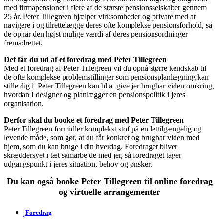
med firmapensioner i flere af de største pensionsselskaber gennem
25 år. Peter Tillegreen hjælper virksomheder og private med at
navigere i og tilrettelægge deres ofte komplekse pensionsforhold, så
de opnår den højst mulige værdi af deres pensionsordninger
fremadrettet.
Det får du ud af et foredrag med Peter Tillegreen
Med et foredrag af Peter Tillegreen vil du opnå større kendskab til
de ofte komplekse problemstillinger som pensionsplanlægning kan
stille dig i. Peter Tillegreen kan bl.a. give jer brugbar viden omkring,
hvordan I designer og planlægger en pensionspolitik i jeres
organisation.
Derfor skal du booke et foredrag med Peter Tillegreen
Peter Tillegreen formidler komplekst stof på en lettilgængelig og
levende måde, som gør, at du får konkret og brugbar viden med
hjem, som du kan bruge i din hverdag. Foredraget bliver
skræddersyet i tæt samarbejde med jer, så foredraget tager
udgangspunkt i jeres situation, behov og ønsker.
Du kan også booke Peter Tillegreen til online foredrag
og virtuelle arrangementer
Foredrag