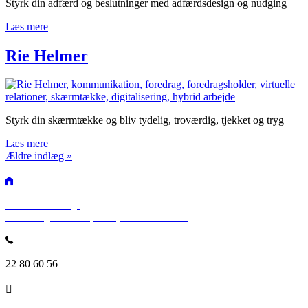
Styrk din adfærd og beslutninger med adfærdsdesign og nudging
Læs mere
Rie Helmer
Styrk din skærmtække og bliv tydelig, troværdig, tjekket og tryg
Læs mere
Ældre indlæg »
SPEAKERSlounge
Rosenvængets Allé 25, 3. sal, 2100 København
22 80 60 56