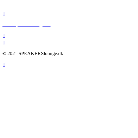
info@speakerslounge.dk
www.speakerslounge.dk
© 2021 SPEAKERSlounge.dk
Scroll
To
Top