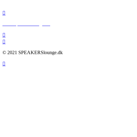
info@speakerslounge.dk
www.speakerslounge.dk
© 2021 SPEAKERSlounge.dk
Scroll
To
Top