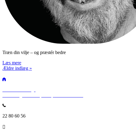
Træn din vilje – og præstér bedre
Læs mere
Ældre indlæg »
SPEAKERSlounge
Rosenvængets Allé 25, 3. sal, 2100 København
22 80 60 56