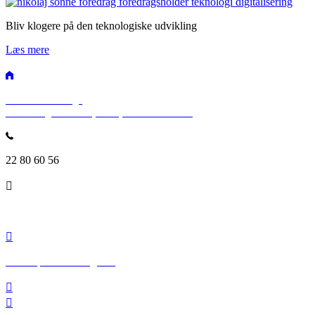
Bliv klogere på den teknologiske udvikling
Læs mere
SPEAKERSlounge
Rosenvængets Allé 25, 3. sal, 2100 København
22 80 60 56
info@speakerslounge.dk
www.speakerslounge.dk